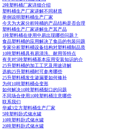
2吨塑料桶厂家详细介绍
塑料桶生产厂家讲解不同材质
举例说明塑料桶生产厂家
今天为大家分析吨桶的产品结构是否合理
塑料桶生产厂家讲解生产其产品
1吨塑料桶在使用中易出现哪些问题？
食品塑料桶的应用解决了食品的包装问题
专家分析塑料桶设备结构对塑料桶制品质
10吨塑料桶具有易清洗、耐用等特点
有关对5吨塑料桶基本应用安装知识的介
25升塑料桶的加工工艺及用途详解
选购25升塑料桶时可参考哪些
25升塑料桶发生渗漏要如何修补
为何10吨塑料桶会变形
如何解决10吨塑料桶裂口的问题
不同场合使用10吨塑料桶注意哪些
联系我们
华威3立方塑料桶生产厂家
5吨塑料卧式储水罐
10吨塑料卧式储水罐
20吨塑料卧式储水罐