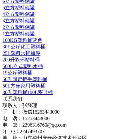
6立方塑料储罐
5立方塑料储罐
4立方塑料储罐
3立方塑料储罐
2立方塑料储罐
1立方塑料储罐
100KG塑料桶蓝色
30L公斤化工塑料桶
25L塑料水桶加厚
200升双环塑料桶
500L立式塑料水桶
19公斤塑料桶
50升固定把手塑料桶
50L方形家用塑料桶
30升塑料桶100L密封桶
联系我们
联系人：张经理
手 机：微信15253443000
电 话：15253443000
电 邮：2396316760@qq.com
Q Q：2247493707
地 址：山东德州庆云经济技术开发区