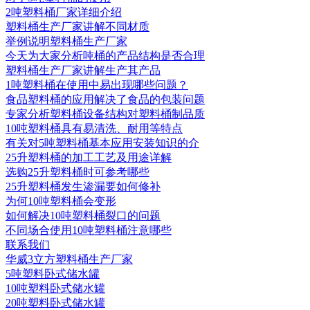
2吨塑料桶厂家详细介绍
塑料桶生产厂家讲解不同材质
举例说明塑料桶生产厂家
今天为大家分析吨桶的产品结构是否合理
塑料桶生产厂家讲解生产其产品
1吨塑料桶在使用中易出现哪些问题？
食品塑料桶的应用解决了食品的包装问题
专家分析塑料桶设备结构对塑料桶制品质
10吨塑料桶具有易清洗、耐用等特点
有关对5吨塑料桶基本应用安装知识的介
25升塑料桶的加工工艺及用途详解
选购25升塑料桶时可参考哪些
25升塑料桶发生渗漏要如何修补
为何10吨塑料桶会变形
如何解决10吨塑料桶裂口的问题
不同场合使用10吨塑料桶注意哪些
联系我们
华威3立方塑料桶生产厂家
5吨塑料卧式储水罐
10吨塑料卧式储水罐
20吨塑料卧式储水罐