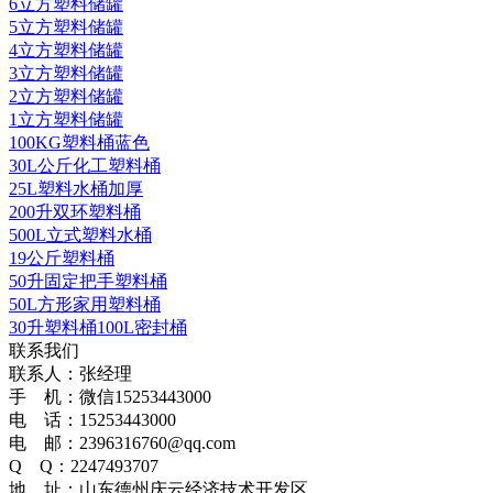
6立方塑料储罐
5立方塑料储罐
4立方塑料储罐
3立方塑料储罐
2立方塑料储罐
1立方塑料储罐
100KG塑料桶蓝色
30L公斤化工塑料桶
25L塑料水桶加厚
200升双环塑料桶
500L立式塑料水桶
19公斤塑料桶
50升固定把手塑料桶
50L方形家用塑料桶
30升塑料桶100L密封桶
联系我们
联系人：张经理
手 机：微信15253443000
电 话：15253443000
电 邮：2396316760@qq.com
Q Q：2247493707
地 址：山东德州庆云经济技术开发区