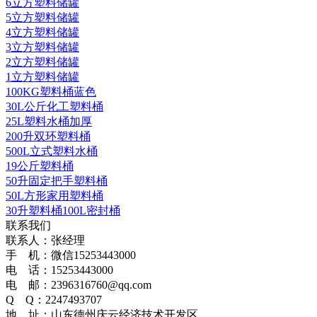
6立方塑料储罐
5立方塑料储罐
4立方塑料储罐
3立方塑料储罐
2立方塑料储罐
1立方塑料储罐
100KG塑料桶蓝色
30L公斤化工塑料桶
25L塑料水桶加厚
200升双环塑料桶
500L立式塑料水桶
19公斤塑料桶
50升固定把手塑料桶
50L方形家用塑料桶
30升塑料桶100L密封桶
联系我们
联系人：张经理
手 机：微信15253443000
电 话：15253443000
电 邮：2396316760@qq.com
Q Q：2247493707
地 址：山东德州庆云经济技术开发区