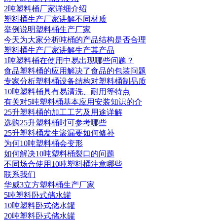
2吨塑料桶厂家详细介绍
塑料桶生产厂家讲解不同材质
举例说明塑料桶生产厂家
今天为大家分析吨桶的产品结构是否合理
塑料桶生产厂家讲解生产其产品
1吨塑料桶在使用中易出现哪些问题？
食品塑料桶的应用解决了食品的包装问题
专家分析塑料桶设备结构对塑料桶制品质
10吨塑料桶具有易清洗、耐用等特点
有关对5吨塑料桶基本应用安装知识的介
25升塑料桶的加工工艺及用途详解
选购25升塑料桶时可参考哪些
25升塑料桶发生渗漏要如何修补
为何10吨塑料桶会变形
如何解决10吨塑料桶裂口的问题
不同场合使用10吨塑料桶注意哪些
联系我们
华威3立方塑料桶生产厂家
5吨塑料卧式储水罐
10吨塑料卧式储水罐
20吨塑料卧式储水罐