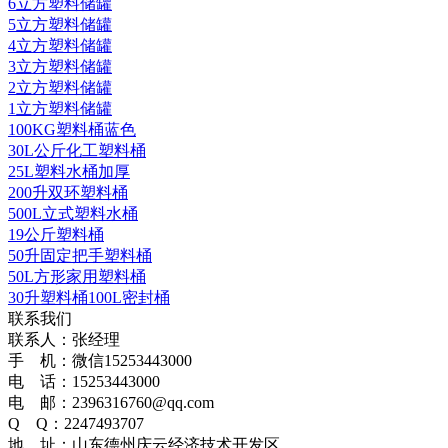
6立方塑料储罐
5立方塑料储罐
4立方塑料储罐
3立方塑料储罐
2立方塑料储罐
1立方塑料储罐
100KG塑料桶蓝色
30L公斤化工塑料桶
25L塑料水桶加厚
200升双环塑料桶
500L立式塑料水桶
19公斤塑料桶
50升固定把手塑料桶
50L方形家用塑料桶
30升塑料桶100L密封桶
联系我们
联系人：张经理
手 机：微信15253443000
电 话：15253443000
电 邮：2396316760@qq.com
Q Q：2247493707
地 址：山东德州庆云经济技术开发区