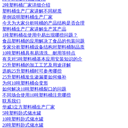
2吨塑料桶厂家详细介绍
塑料桶生产厂家讲解不同材质
举例说明塑料桶生产厂家
今天为大家分析吨桶的产品结构是否合理
塑料桶生产厂家讲解生产其产品
1吨塑料桶在使用中易出现哪些问题？
食品塑料桶的应用解决了食品的包装问题
专家分析塑料桶设备结构对塑料桶制品质
10吨塑料桶具有易清洗、耐用等特点
有关对5吨塑料桶基本应用安装知识的介
25升塑料桶的加工工艺及用途详解
选购25升塑料桶时可参考哪些
25升塑料桶发生渗漏要如何修补
为何10吨塑料桶会变形
如何解决10吨塑料桶裂口的问题
不同场合使用10吨塑料桶注意哪些
联系我们
华威3立方塑料桶生产厂家
5吨塑料卧式储水罐
10吨塑料卧式储水罐
20吨塑料卧式储水罐