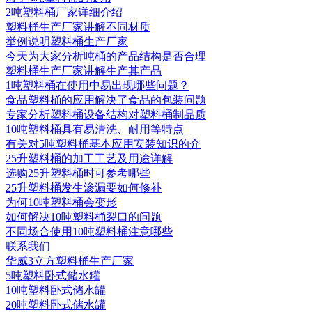
2吨塑料桶厂家详细介绍
塑料桶生产厂家讲解不同材质
举例说明塑料桶生产厂家
今天为大家分析吨桶的产品结构是否合理
塑料桶生产厂家讲解生产其产品
1吨塑料桶在使用中易出现哪些问题？
食品塑料桶的应用解决了食品的包装问题
专家分析塑料桶设备结构对塑料桶制品质
10吨塑料桶具有易清洗、耐用等特点
有关对5吨塑料桶基本应用安装知识的介
25升塑料桶的加工工艺及用途详解
选购25升塑料桶时可参考哪些
25升塑料桶发生渗漏要如何修补
为何10吨塑料桶会变形
如何解决10吨塑料桶裂口的问题
不同场合使用10吨塑料桶注意哪些
联系我们
华威3立方塑料桶生产厂家
5吨塑料卧式储水罐
10吨塑料卧式储水罐
20吨塑料卧式储水罐