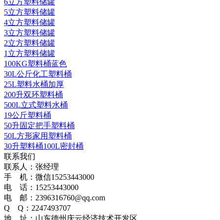
6立方塑料储罐
5立方塑料储罐
4立方塑料储罐
3立方塑料储罐
2立方塑料储罐
1立方塑料储罐
100KG塑料桶蓝色
30L公斤化工塑料桶
25L塑料水桶加厚
200升双环塑料桶
500L立式塑料水桶
19公斤塑料桶
50升固定把手塑料桶
50L方形家用塑料桶
30升塑料桶100L密封桶
联系我们
联系人：张经理
手 机：微信15253443000
电 话：15253443000
电 邮：2396316760@qq.com
Q Q：2247493707
地 址：山东德州庆云经济技术开发区