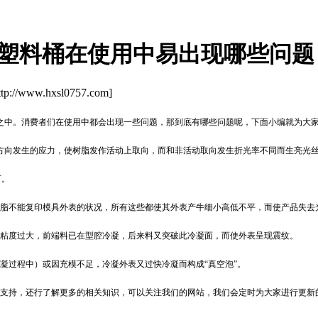
吨塑料桶在使用中易出现哪些问题
/www.hxsl0757.com]
之中。消费者们在使用中都会出现一些问题，那到底有哪些问题呢，下面小编就为大
方向发生的应力，使树脂发作活动上取向，而和非活动取向发生折光率不同而生亮光
可。
树脂不能复印模具外表的状况，所有这些都使其外表产牛细小高低不平，而使产品失去
体粘度过大，前端料已在型腔冷凝，后来料又突破此冷凝面，而使外表呈现震纹。
凝过程中）或因充模不足，冷凝外表又过快冷凝而构成“真空泡”。
断支持，还行了解更多的相关知识，可以关注我们的网站，我们会定时为大家进行更新