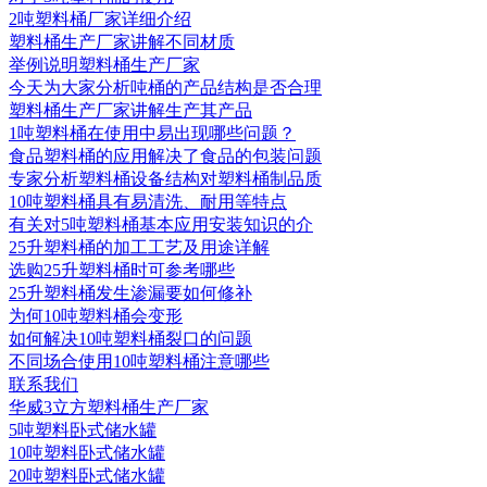
2吨塑料桶厂家详细介绍
塑料桶生产厂家讲解不同材质
举例说明塑料桶生产厂家
今天为大家分析吨桶的产品结构是否合理
塑料桶生产厂家讲解生产其产品
1吨塑料桶在使用中易出现哪些问题？
食品塑料桶的应用解决了食品的包装问题
专家分析塑料桶设备结构对塑料桶制品质
10吨塑料桶具有易清洗、耐用等特点
有关对5吨塑料桶基本应用安装知识的介
25升塑料桶的加工工艺及用途详解
选购25升塑料桶时可参考哪些
25升塑料桶发生渗漏要如何修补
为何10吨塑料桶会变形
如何解决10吨塑料桶裂口的问题
不同场合使用10吨塑料桶注意哪些
联系我们
华威3立方塑料桶生产厂家
5吨塑料卧式储水罐
10吨塑料卧式储水罐
20吨塑料卧式储水罐