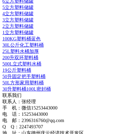
6立方塑料储罐
5立方塑料储罐
4立方塑料储罐
3立方塑料储罐
2立方塑料储罐
1立方塑料储罐
100KG塑料桶蓝色
30L公斤化工塑料桶
25L塑料水桶加厚
200升双环塑料桶
500L立式塑料水桶
19公斤塑料桶
50升固定把手塑料桶
50L方形家用塑料桶
30升塑料桶100L密封桶
联系我们
联系人：张经理
手 机：微信15253443000
电 话：15253443000
电 邮：2396316760@qq.com
Q Q：2247493707
地 址：山东德州庆云经济技术开发区