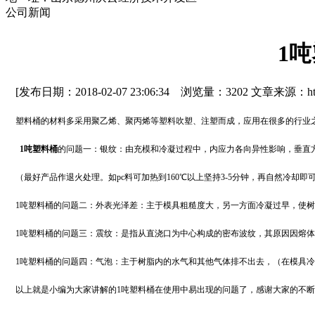
公司新闻
1
[发布日期：2018-02-07 23:06:34 浏览量：3202 文章来源：http:/
塑料桶的材料多采用聚乙烯、聚丙烯等塑料吹塑、注塑而成，应用在很多的行业
1吨塑料桶
的问题一：银纹：由充模和冷凝过程中，内应力各向异性影响，垂直
（最好产品作退火处理。如pc料可加热到160℃以上坚持3-5分钟，再自然冷却即
1吨塑料桶的问题二：外表光泽差：主于模具粗糙度大，另一方面冷凝过早，使
1吨塑料桶的问题三：震纹：是指从直浇口为中心构成的密布波纹，其原因因熔
1吨塑料桶的问题四：气泡：主于树脂内的水气和其他气体排不出去，（在模具冷
以上就是小编为大家讲解的1吨塑料桶在使用中易出现的问题了，感谢大家的不